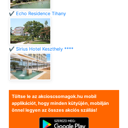
✔️ Echo Residence Tihany
✔️ Sirius Hotel Keszthely ****
Töltse le az akcioscsomagok.hu mobil
applikációt, hogy minden kütyüjén, mobilján
önnel legyen az összes akciós szállás!