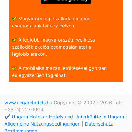
Magyarországi szállodák akciós
csomagajánlatai egy helyen.
A legjobb magyarországi wellness
szállodák akciós csomagajánlatai a
legjobb árakon.
A mobilalkalmazás letöltésével gyorsan
és egyszerũen foglalhat.
www.ungarnhotels.hu
Copyright © 2002 - 2026 Tel:
+36 (1) 227-9614
✔️ Ungarn Hotels - Hotels und Unterkünfte in Ungarn
|
Allgemeine Nutzungsbedingungen
|
Datenschutz-
Bestimmungen