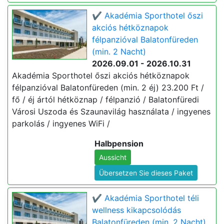
✔️ Akadémia Sporthotel őszi
akciós hétköznapok
félpanzióval Balatonfüreden
(min. 2 Nacht)
2026.09.01 - 2026.10.31
Akadémia Sporthotel őszi akciós hétköznapok
félpanzióval Balatonfüreden (min. 2 éj) 23.200 Ft /
fő / éj ártól hétköznap / félpanzió / Balatonfüredi
Városi Uszoda és Szaunavilág használata / ingyenes
parkolás / ingyenes WiFi /
Halbpension
Aussicht
Übersetzen Sie dieses Paket
✔️ Akadémia Sporthotel téli
wellness kikapcsolódás
Balatonfüreden (min. 2 Nacht)