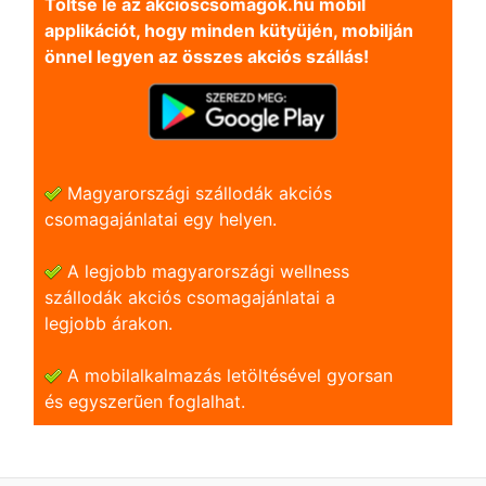
Töltse le az akcioscsomagok.hu mobil
applikációt, hogy minden kütyüjén, mobilján
önnel legyen az összes akciós szállás!
Magyarországi szállodák akciós
csomagajánlatai egy helyen.
A legjobb magyarországi wellness
szállodák akciós csomagajánlatai a
legjobb árakon.
A mobilalkalmazás letöltésével gyorsan
és egyszerũen foglalhat.