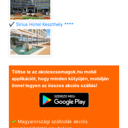
✔️ Sirius Hotel Keszthely ****
Töltse le az akcioscsomagok.hu mobil
applikációt, hogy minden kütyüjén, mobilján
önnel legyen az összes akciós szállás!
Magyarországi szállodák akciós