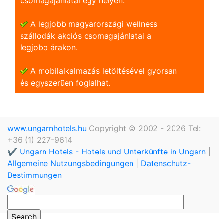
csomagajánlatai egy helyen.
A legjobb magyarországi wellness
szállodák akciós csomagajánlatai a
legjobb árakon.
A mobilalkalmazás letöltésével gyorsan
és egyszerũen foglalhat.
www.ungarnhotels.hu
Copyright © 2002 - 2026 Tel:
+36 (1) 227-9614
✔️ Ungarn Hotels - Hotels und Unterkünfte in Ungarn
|
Allgemeine Nutzungsbedingungen
|
Datenschutz-
Bestimmungen