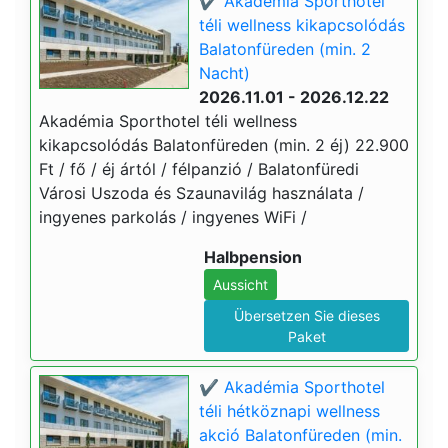
✔️ Akadémia Sporthotel
téli wellness kikapcsolódás
Balatonfüreden (min. 2
Nacht)
2026.11.01 - 2026.12.22
Akadémia Sporthotel téli wellness
kikapcsolódás Balatonfüreden (min. 2 éj) 22.900
Ft / fő / éj ártól / félpanzió / Balatonfüredi
Városi Uszoda és Szaunavilág használata /
ingyenes parkolás / ingyenes WiFi /
Halbpension
Aussicht
Übersetzen Sie dieses
Paket
✔️ Akadémia Sporthotel
téli hétköznapi wellness
akció Balatonfüreden (min.