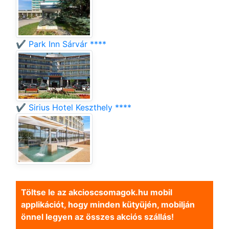
✔️ Park Inn Sárvár ****
✔️ Sirius Hotel Keszthely ****
Töltse le az akcioscsomagok.hu mobil
applikációt, hogy minden kütyüjén, mobilján
önnel legyen az összes akciós szállás!