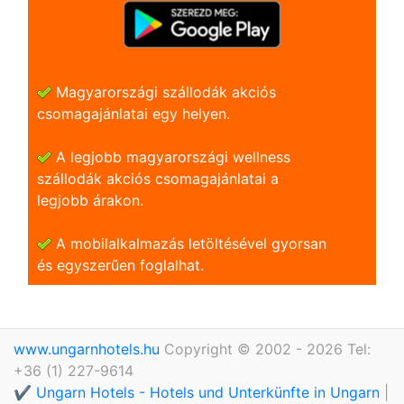
Magyarországi szállodák akciós
csomagajánlatai egy helyen.
A legjobb magyarországi wellness
szállodák akciós csomagajánlatai a
legjobb árakon.
A mobilalkalmazás letöltésével gyorsan
és egyszerũen foglalhat.
www.ungarnhotels.hu
Copyright © 2002 - 2026 Tel:
+36 (1) 227-9614
✔️ Ungarn Hotels - Hotels und Unterkünfte in Ungarn
|