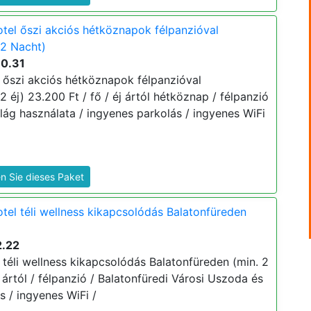
el őszi akciós hétköznapok félpanzióval
 2 Nacht)
10.31
őszi akciós hétköznapok félpanzióval
2 éj) 23.200 Ft / fő / éj ártól hétköznap / félpanzió
lág használata / ingyenes parkolás / ingyenes WiFi
n Sie dieses Paket
el téli wellness kikapcsolódás Balatonfüreden
2.22
téli wellness kikapcsolódás Balatonfüreden (min. 2
j ártól / félpanzió / Balatonfüredi Városi Uszoda és
s / ingyenes WiFi /