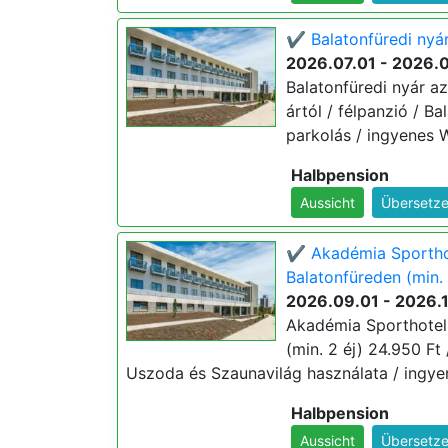
✔️ Balatonfüredi nyá
2026.07.01 - 2026.
Balatonfüredi nyár az
ártól / félpanzió / B
parkolás / ingyenes W
Halbpension
Aussicht
Übersetze
✔️ Akadémia Sporthot
Balatonfüreden (min.
2026.09.01 - 2026.
Akadémia Sporthotel 
(min. 2 éj) 24.950 Ft 
Uszoda és Szaunavilág használata / ingyen
Halbpension
Aussicht
Übersetze