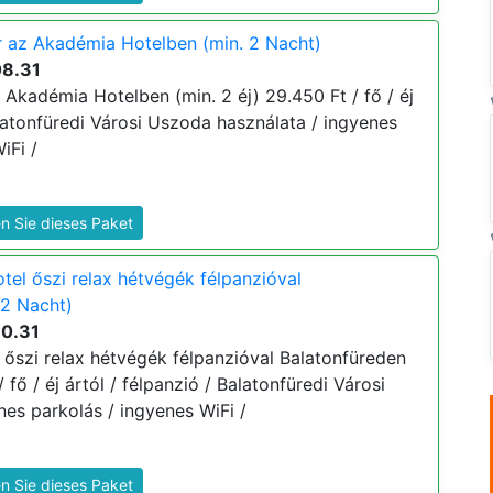
r az Akadémia Hotelben (min. 2 Nacht)
08.31
 Akadémia Hotelben (min. 2 éj) 29.450 Ft / fő / éj
alatonfüredi Városi Uszoda használata / ingyenes
iFi /
n Sie dieses Paket
el őszi relax hétvégék félpanzióval
 2 Nacht)
10.31
őszi relax hétvégék félpanzióval Balatonfüreden
/ fő / éj ártól / félpanzió / Balatonfüredi Városi
es parkolás / ingyenes WiFi /
n Sie dieses Paket