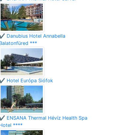
✔️ Danubius Hotel Annabella
Balatonfüred ***
✔️ Hotel Európa Siófok
✔️ ENSANA Thermal Hévíz Health Spa
Hotel ****