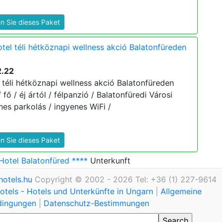
n Sie dieses Paket
el téli hétköznapi wellness akció Balatonfüreden
2.22
téli hétköznapi wellness akció Balatonfüreden
/ fő / éj ártól / félpanzió / Balatonfüredi Városi
es parkolás / ingyenes WiFi /
n Sie dieses Paket
otel Balatonfüred ****
Unterkunft
otels.hu
Copyright © 2002 - 2026 Tel: +36 (1) 227-9614
tels - Hotels und Unterkünfte in Ungarn
|
Allgemeine
dingungen
|
Datenschutz-Bestimmungen