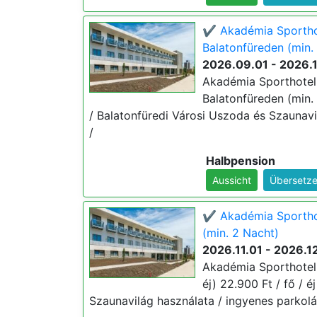
✔️ Akadémia Sporthot
Balatonfüreden (min.
2026.09.01 - 2026.
Akadémia Sporthotel 
Balatonfüreden (min. 
/ Balatonfüredi Városi Uszoda és Szaunavi
/
Halbpension
Aussicht
Übersetze
✔️ Akadémia Sporthot
(min. 2 Nacht)
2026.11.01 - 2026.1
Akadémia Sporthotel 
éj) 22.900 Ft / fő / é
Szaunavilág használata / ingyenes parkolá