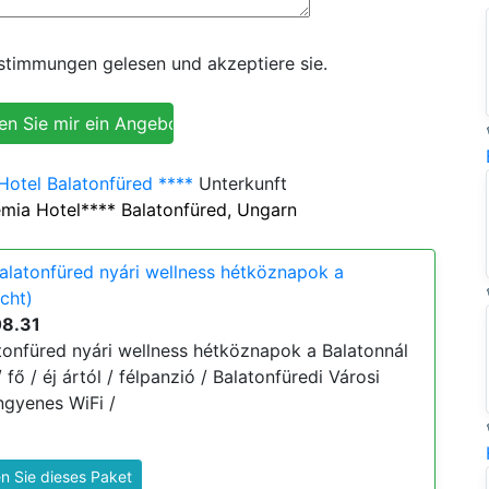
timmungen gelesen und akzeptiere sie.
otel Balatonfüred ****
Unterkunft
mia Hotel**** Balatonfüred, Ungarn
latonfüred nyári wellness hétköznapok a
cht)
08.31
onfüred nyári wellness hétköznapok a Balatonnál
/ fő / éj ártól / félpanzió / Balatonfüredi Városi
ngyenes WiFi /
n Sie dieses Paket