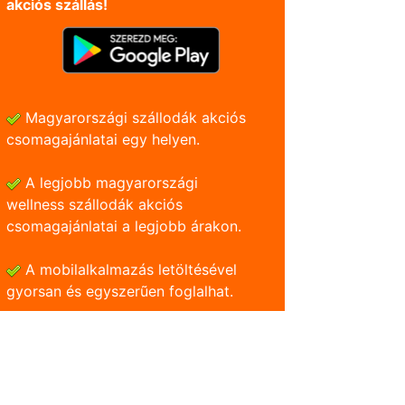
akciós szállás!
Magyarországi szállodák akciós
csomagajánlatai egy helyen.
A legjobb magyarországi
wellness szállodák akciós
csomagajánlatai a legjobb árakon.
A mobilalkalmazás letöltésével
gyorsan és egyszerũen foglalhat.