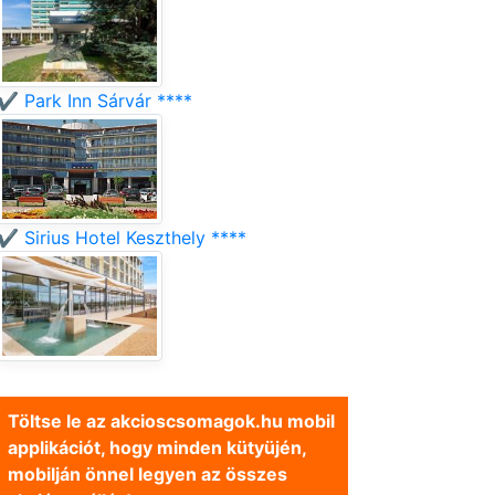
✔️ Park Inn Sárvár ****
✔️ Sirius Hotel Keszthely ****
Töltse le az akcioscsomagok.hu mobil
applikációt, hogy minden kütyüjén,
mobilján önnel legyen az összes