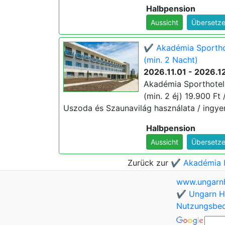
Halbpension
Aussicht
Übersetze
✔️ Akadémia Sporthot
(min. 2 Nacht)
2026.11.01 - 2026.1
Akadémia Sporthotel 
(min. 2 éj) 19.900 Ft 
Uszoda és Szaunavilág használata / ingyen
Halbpension
Aussicht
Übersetze
Zurück zur
✔️ Akadémia H
www.ungarnh
✔️ Ungarn Ho
Nutzungsbe