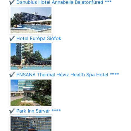
✔️ Danubius Hotel Annabella Balatonfüred ***
✔️ Hotel Európa Siófok
✔️ ENSANA Thermal Hévíz Health Spa Hotel ****
✔️ Park Inn Sárvár ****