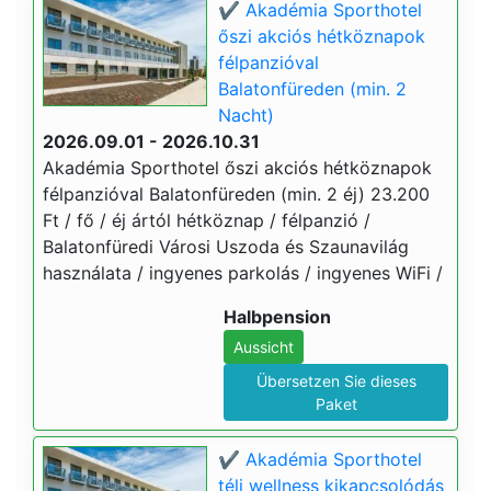
✔️ Akadémia Sporthotel
őszi akciós hétköznapok
félpanzióval
Balatonfüreden (min. 2
Nacht)
2026.09.01 - 2026.10.31
Akadémia Sporthotel őszi akciós hétköznapok
félpanzióval Balatonfüreden (min. 2 éj) 23.200
Ft / fő / éj ártól hétköznap / félpanzió /
Balatonfüredi Városi Uszoda és Szaunavilág
használata / ingyenes parkolás / ingyenes WiFi /
Halbpension
Aussicht
Übersetzen Sie dieses
Paket
✔️ Akadémia Sporthotel
téli wellness kikapcsolódás