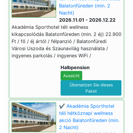
Balatonfüreden (min. 2
Nacht)
2026.11.01 - 2026.12.22
Akadémia Sporthotel téli wellness
kikapcsolódás Balatonfüreden (min. 2 éj) 22.900
Ft / fő / éj ártól / félpanzió / Balatonfüredi
Városi Uszoda és Szaunavilág használata /
ingyenes parkolás / ingyenes WiFi /
Halbpension
Aussicht
Übersetzen Sie dieses
Paket
✔️ Akadémia Sporthotel
téli hétköznapi wellness
akció Balatonfüreden (min.
2 Nacht)