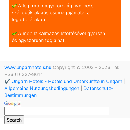
A legjobb magyarországi wellness
szállodák akciós csomagajánlatai a
legjobb árakon.
A mobilalkalmazás letöltésével gyorsan
és egyszerũen foglalhat.
www.ungarnhotels.hu
Copyright © 2002 - 2026 Tel:
+36 (1) 227-9614
✔️ Ungarn Hotels - Hotels und Unterkünfte in Ungarn
|
Allgemeine Nutzungsbedingungen
|
Datenschutz-
Bestimmungen