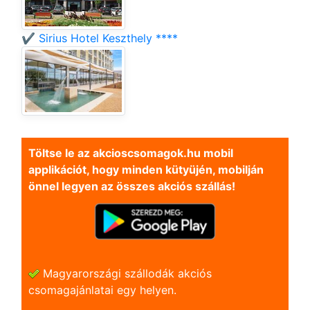
✔️ Sirius Hotel Keszthely ****
Töltse le az akcioscsomagok.hu mobil
applikációt, hogy minden kütyüjén, mobilján
önnel legyen az összes akciós szállás!
Magyarországi szállodák akciós
csomagajánlatai egy helyen.