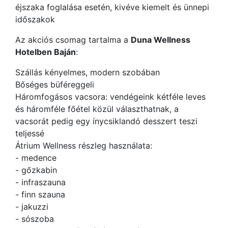
éjszaka foglalása esetén, kivéve kiemelt és ünnepi
időszakok
Az akciós csomag tartalma a
Duna Wellness
Hotelben Baján
:
Szállás kényelmes, modern szobában
Bőséges büféreggeli
Háromfogásos vacsora: vendégeink kétféle leves
és háromféle főétel közül választhatnak, a
vacsorát pedig egy ínycsiklandó desszert teszi
teljessé
Átrium Wellness részleg használata:
- medence
- gőzkabin
- infraszauna
- finn szauna
- jakuzzi
- sószoba