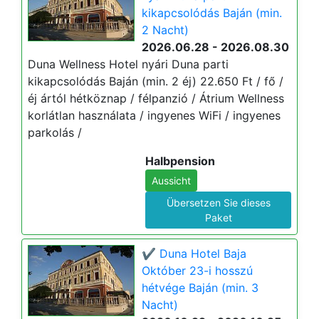
kikapcsolódás Baján (min.
2 Nacht)
2026.06.28 - 2026.08.30
Duna Wellness Hotel nyári Duna parti
kikapcsolódás Baján (min. 2 éj) 22.650 Ft / fő /
éj ártól hétköznap / félpanzió / Átrium Wellness
korlátlan használata / ingyenes WiFi / ingyenes
parkolás /
Halbpension
Aussicht
Übersetzen Sie dieses
Paket
✔️ Duna Hotel Baja
Október 23-i hosszú
hétvége Baján (min. 3
Nacht)