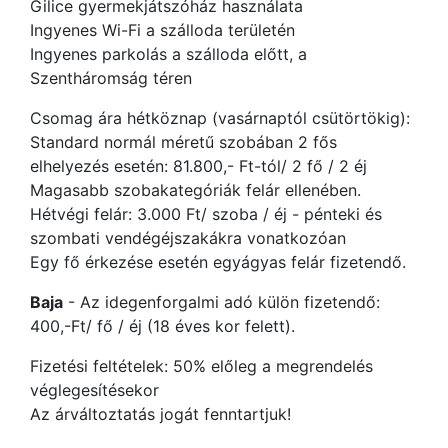
Gilice gyermekjátszóház használata
Ingyenes Wi-Fi a szálloda területén
Ingyenes parkolás a szálloda előtt, a
Szentháromság téren
Csomag ára hétköznap (vasárnaptól csütörtökig):
Standard normál méretű szobában 2 fős
elhelyezés esetén: 81.800,- Ft-tól/ 2 fő / 2 éj
Magasabb szobakategóriák felár ellenében.
Hétvégi felár: 3.000 Ft/ szoba / éj - pénteki és
szombati vendégéjszakákra vonatkozóan
Egy fő érkezése esetén egyágyas felár fizetendő.
Baja
- Az idegenforgalmi adó külön fizetendő:
400,-Ft/ fő / éj (18 éves kor felett).
Fizetési feltételek: 50% előleg a megrendelés
véglegesítésekor
Az árváltoztatás jogát fenntartjuk!