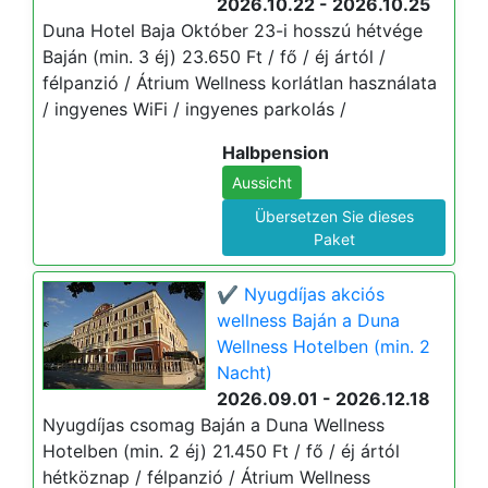
2026.10.22 - 2026.10.25
Duna Hotel Baja Október 23-i hosszú hétvége
Baján (min. 3 éj) 23.650 Ft / fő / éj ártól /
félpanzió / Átrium Wellness korlátlan használata
/ ingyenes WiFi / ingyenes parkolás /
Halbpension
Aussicht
Übersetzen Sie dieses
Paket
✔️ Nyugdíjas akciós
wellness Baján a Duna
Wellness Hotelben (min. 2
Nacht)
2026.09.01 - 2026.12.18
Nyugdíjas csomag Baján a Duna Wellness
Hotelben (min. 2 éj) 21.450 Ft / fő / éj ártól
hétköznap / félpanzió / Átrium Wellness