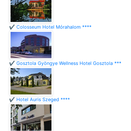
✔️ Colosseum Hotel Mórahalom ****
✔️ Gosztola Gyöngye Wellness Hotel Gosztola ***
✔️ Hotel Auris Szeged ****