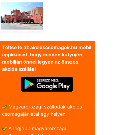
Töltse le az akcioscsomagok.hu mobil
applikációt, hogy minden kütyüjén,
mobilján önnel legyen az összes
akciós szállás!
Magyarországi szállodák akciós
csomagajánlatai egy helyen.
A legjobb magyarországi