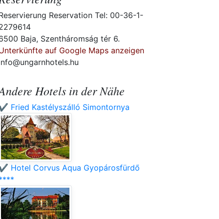
Reservierung Reservation Tel: 00-36-1-
2279614
6500 Baja, Szentháromság tér 6.
Unterkünfte auf Google Maps anzeigen
info@ungarnhotels.hu
Andere Hotels in der Nähe
✔️ Fried Kastélyszálló Simontornya
✔️ Hotel Corvus Aqua Gyopárosfürdő
****