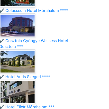
✔️ Colosseum Hotel Mórahalom ****
✔️ Gosztola Gyöngye Wellness Hotel
Gosztola ***
✔️ Hotel Auris Szeged ****
✔️ Hotel Elixír Mórahalom ***