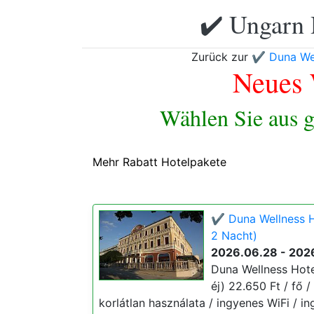
✔️ Ungarn 
Zurück zur
✔️ Duna Wel
Neues 
Wählen Sie aus g
Mehr Rabatt Hotelpakete
✔️ Duna Wellness H
2 Nacht)
2026.06.28 - 202
Duna Wellness Hote
éj) 22.650 Ft / fő /
korlátlan használata / ingyenes WiFi / i