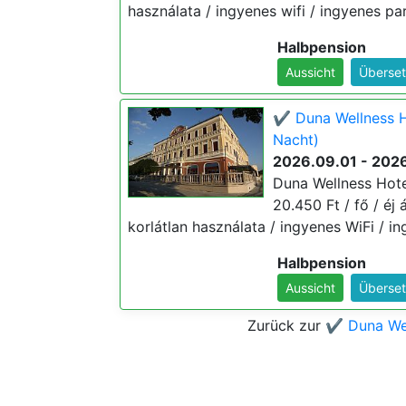
használata / ingyenes wifi / ingyenes pa
Halbpension
Aussicht
Überset
✔️ Duna Wellness H
Nacht)
2026.09.01 - 2026
Duna Wellness Hotel
20.450 Ft / fő / éj
korlátlan használata / ingyenes WiFi / i
Halbpension
Aussicht
Überset
Zurück zur
✔️ Duna Wel