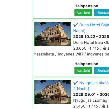
Halbpension
Aussicht
Überset
✔️ Duna Hotel Baja
Nacht)
2026.10.22 - 2026
Duna Hotel Baja Ok
23.650 Ft / fő / éj 
használata / ingyenes WiFi / ingyenes pa
Halbpension
Aussicht
Überset
✔️ Nyugdíjas akció
2 Nacht)
2026.09.01 - 2026
Nyugdíjas csomag B
21.450 Ft / fő / éj