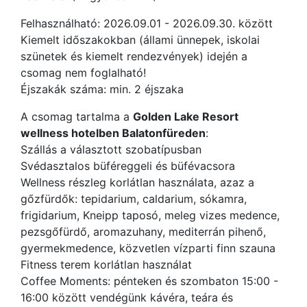
Felhasználható: 2026.09.01 - 2026.09.30. között
Kiemelt időszakokban (állami ünnepek, iskolai
szünetek és kiemelt rendezvények) idején a
csomag nem foglalható!
Éjszakák száma: min. 2 éjszaka
A csomag tartalma a
Golden Lake Resort
wellness hotelben B
alatonfüreden
:
Szállás a választott szobatípusban
Svédasztalos büféreggeli és büfévacsora
Wellness részleg korlátlan használata, azaz a
gőzfürdők: tepidarium, caldarium, sókamra,
frigidarium, Kneipp taposó, meleg vizes medence,
pezsgőfürdő, aromazuhany, mediterrán pihenő,
gyermekmedence, közvetlen vízparti finn szauna
Fitness terem korlátlan használat
Coffee Moments: pénteken és szombaton 15:00 -
16:00 között vendégünk kávéra, teára és