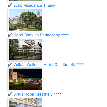
✔️ Echo Residence Tihany
✔️ Hotel Bonvino Badacsony ****
✔️ Vulkán Wellness Hotel Celldömölk ****
✔️ Sirius Hotel Keszthely ****