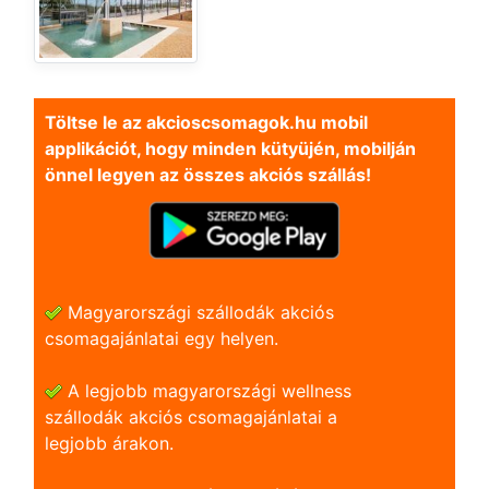
Töltse le az akcioscsomagok.hu mobil
applikációt, hogy minden kütyüjén, mobilján
önnel legyen az összes akciós szállás!
Magyarországi szállodák akciós
csomagajánlatai egy helyen.
A legjobb magyarországi wellness
szállodák akciós csomagajánlatai a
legjobb árakon.