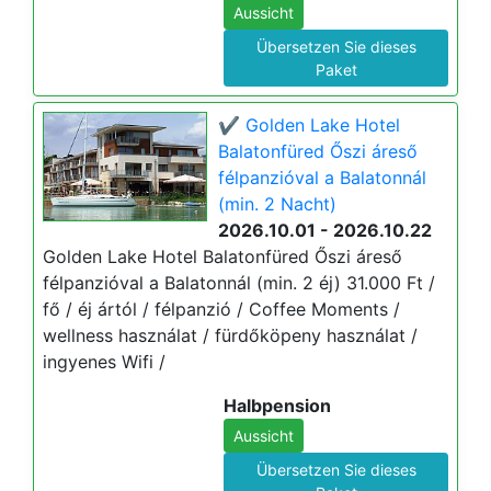
Aussicht
Übersetzen Sie dieses
Paket
✔️ Golden Lake Hotel
Balatonfüred Őszi áreső
félpanzióval a Balatonnál
(min. 2 Nacht)
2026.10.01 - 2026.10.22
Golden Lake Hotel Balatonfüred Őszi áreső
félpanzióval a Balatonnál (min. 2 éj) 31.000 Ft /
fő / éj ártól / félpanzió / Coffee Moments /
wellness használat / fürdőköpeny használat /
ingyenes Wifi /
Halbpension
Aussicht
Übersetzen Sie dieses