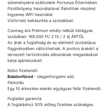
süteményekre szállodánk Portunus Éttermében
Fürdőköpeny használatával (felnőttek részére)
Ingyenes WIFI használat
Vízforraló bekészítés a szobákban
Csomag ára Prémium erkély nélküli kétágyas
szobában: 168.000 Ft/ 2 fő / 2 éj ÁRTÓL
Az árak a foglaltság és az elérhető szobatípus
függvényében változhatnak. A pontos árakért a
tervezett tartózkodás dátumának megadásával
kérje ajánlatunkat!
Külön fizetendő:
Balatonfüred
- Idegenforgalmi adó
Parkolás
Egy fő érkezése esetén egyágyas felár fizetendő.
Foglalási garancia
A foglaláshoz 50% előleg fizetése szükséges.