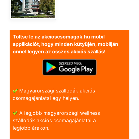
Töltse le az akcioscsomagok.hu mobil
applikációt, hogy minden kütyüjén, mobilján
önnel legyen az összes akciós szállás!
Magyarországi szállodák akciós
csomagajánlatai egy helyen.
A legjobb magyarországi wellness
szállodák akciós csomagajánlatai a
legjobb árakon.