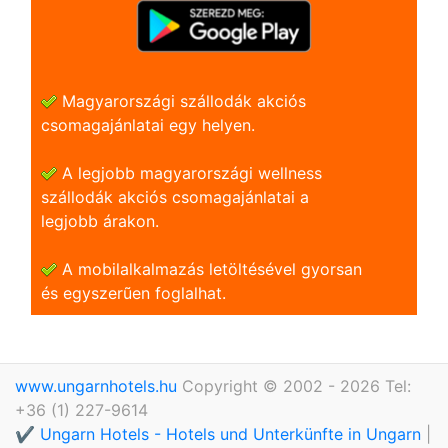
Magyarországi szállodák akciós
csomagajánlatai egy helyen.
A legjobb magyarországi wellness
szállodák akciós csomagajánlatai a
legjobb árakon.
A mobilalkalmazás letöltésével gyorsan
és egyszerũen foglalhat.
www.ungarnhotels.hu
Copyright © 2002 - 2026 Tel:
+36 (1) 227-9614
✔️ Ungarn Hotels - Hotels und Unterkünfte in Ungarn
|