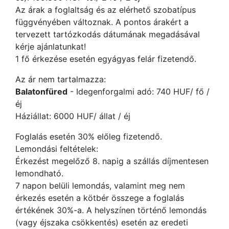
Az árak a foglaltság és az elérhető szobatípus
függvényében változnak. A pontos árakért a
tervezett tartózkodás dátumának megadásával
kérje ajánlatunkat!
1 fő érkezése esetén egyágyas felár fizetendő.
Az ár nem tartalmazza:
Balatonfüred
- Idegenforgalmi adó: 740 HUF/ fő /
éj
Háziállat: 6000 HUF/ állat / éj
Foglalás esetén 30% előleg fizetendő.
Lemondási feltételek:
Érkezést megelőző 8. napig a szállás díjmentesen
lemondható.
7 napon belüli lemondás, valamint meg nem
érkezés esetén a kötbér összege a foglalás
értékének 30%-a. A helyszínen történő lemondás
(vagy éjszaka csökkentés) esetén az eredeti