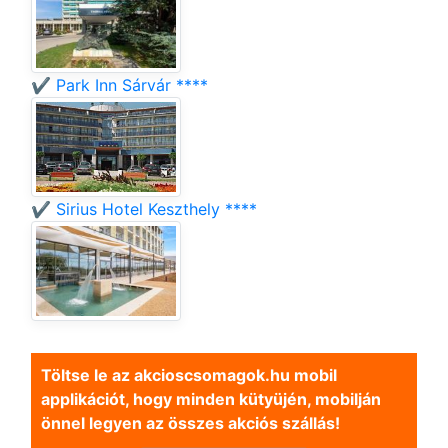
✔️ Park Inn Sárvár ****
✔️ Sirius Hotel Keszthely ****
Töltse le az akcioscsomagok.hu mobil
applikációt, hogy minden kütyüjén, mobilján
önnel legyen az összes akciós szállás!