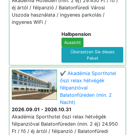
Akadémia Hotelben (min. 2 éj) 29.450 Ft / fő /
éj ártól / félpanzió / Balatonfüredi Városi
Uszoda használata / ingyenes parkolás /
ingyenes WiFi /
Halbpension
Aussicht
Übersetzen Sie dieses
Paket
✔️ Akadémia Sporthotel
őszi relax hétvégék
félpanzióval
Balatonfüreden (min. 2
Nacht)
2026.09.01 - 2026.10.31
Akadémia Sporthotel őszi relax hétvégék
félpanzióval Balatonfüreden (min. 2 éj) 24.950
Ft / fő / éj ártól / félpanzió / Balatonfüredi