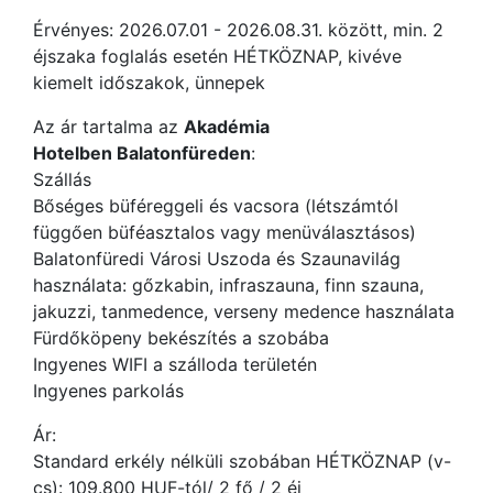
Érvényes: 2026.07.01 - 2026.08.31. között, min. 2
éjszaka foglalás esetén HÉTKÖZNAP, kivéve
kiemelt időszakok, ünnepek
Az ár tartalma az
Akadémia
Hotelben
Balatonfüreden
:
Szállás
Bőséges büféreggeli és vacsora (létszámtól
függően büféasztalos vagy menüválasztásos)
Balatonfüredi Városi Uszoda és Szaunavilág
használata: gőzkabin, infraszauna, finn szauna,
jakuzzi, tanmedence, verseny medence használata
Fürdőköpeny bekészítés a szobába
Ingyenes WIFI a szálloda területén
Ingyenes parkolás
Ár:
Standard erkély nélküli szobában HÉTKÖZNAP (v-
cs): 109.800 HUF-tól/ 2 fő / 2 éj