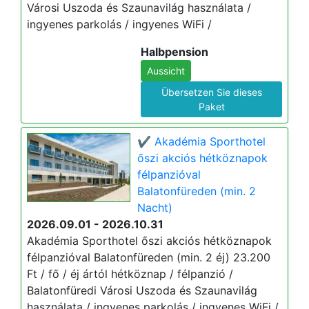
Városi Uszoda és Szaunavilág használata /
ingyenes parkolás / ingyenes WiFi /
Halbpension
Aussicht
Übersetzen Sie dieses
Paket
✔️ Akadémia Sporthotel
őszi akciós hétköznapok
félpanzióval
Balatonfüreden (min. 2
Nacht)
2026.09.01 - 2026.10.31
Akadémia Sporthotel őszi akciós hétköznapok
félpanzióval Balatonfüreden (min. 2 éj) 23.200
Ft / fő / éj ártól hétköznap / félpanzió /
Balatonfüredi Városi Uszoda és Szaunavilág
használata / ingyenes parkolás / ingyenes WiFi /